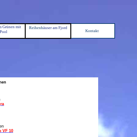
im Grünen mit
Reihenh
äuser am Fjord
Kontakt
Pool
onen
n
gra
ten
o VF 10