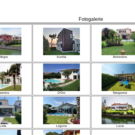
Fotogalerie
llegra
Aurelia
Belvedere
aterina
D'Oro
Margareta
Leila
Laguna
Lucia