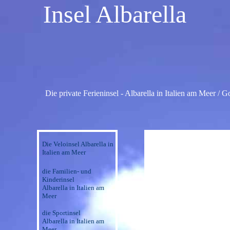
Insel Albarella
Die private Ferieninsel - Albarella in Italien am Meer / G
Die Veloinsel Albarella in
Italien am Meer
die Familien- und
Kinderinsel
Albarella in Italien am
Meer
die Sportinsel
Albarella in Italien am
Meer