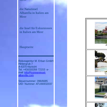
die Naturinsel
Albarella in Italien am
Meer
die Insel für Exkursionen
in Italien am Meer
A
Hauptseite
Reiseagentur M. Erban GmbH
Hintergrub 7
A-6370 Kitzbühl
Tel. +43/(0)5356 72153 e-
mail:
info@sonneninsel-
C
albarella.com
Steuernummer: 096/6685
UID- Nummer: ATU66932037