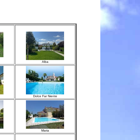
Alba
Dolce Far Niente
Maria