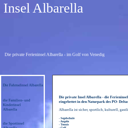
Insel Albarella
Die private Ferieninsel Albarella - im Golf von Venedig
Die Fahrradinsel Albarella
Die private Insel Albarella - die Ferieninse
die Familien- und
eingebettet in den Naturpark des PO- Deltas
Kinderinsel
Albarella
Albarella ist sicher, sportlich, kulturell, gast
- Segelschule
- Angeln
die Sportinsel
- Tennis
Albarella
- Golf